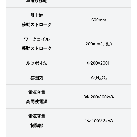
早送り移動
引上軸
600mm
移動ストローク
ワークコイル
200mm(手動)
移動ストローク
ルツボ寸法
Φ200×200H
雰囲気
Ar,N₂,O₂
電源容量
3Φ 200V 60kVA
高周波電源
電源容量
1Φ 100V 3kVA
制御部