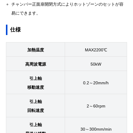
チャンバー正面扉開閉方式によりホットゾーンのセットが容
易にできます。
仕様
加熱温度
MAX2200℃
高周波電源
50kW
引上軸
0.2～20mm/h
移動速度
引上軸
2～60rpm
回転速度
引上軸
30～300mm/min